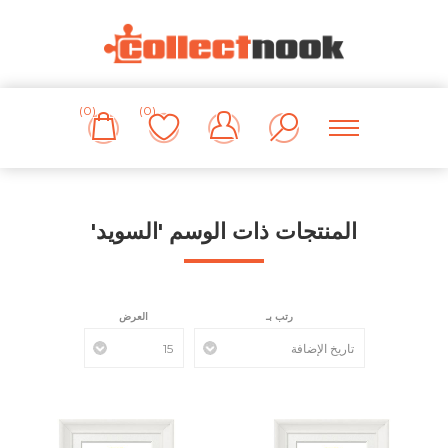
(0)
(0)
المنتجات ذات الوسم 'السويد'
رتب بـ
العرض