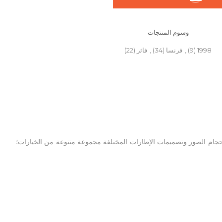
وسوم المنتجات
1998
(9)
,
فرنسا
(34)
,
فائز
(22)
 داخلي (غير متاح مع تصميم من فئة F)، وحماية أمامية بلاستيكية. تمنحك أحجام الصور وتصميمات الإطارات المختلفة مجموعة متنوعة من الخيارات؛