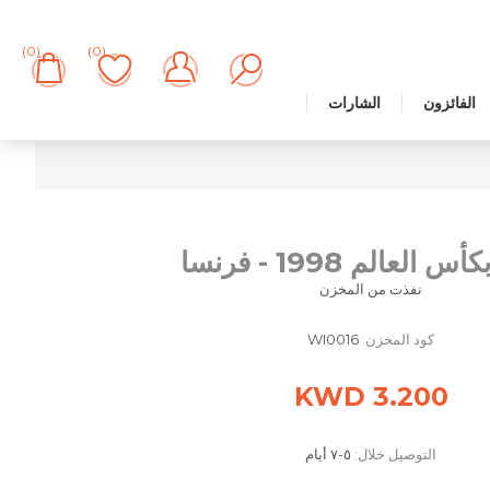
(0)
(0)
الفائزون
الشارات
 العالم 1998 - فرنسا
نفذت من المخزن
كود المخزن:
WI0016
3.200 KWD
التوصيل خلال:
٥-٧ أيام