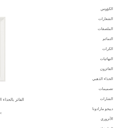
الكؤوس
الشعارات
الملصقات
التمائم
الكرات
النهائيات
الفائزون
الحذاء الذهبي
تصميمات
الشارات
دييجو مارادونا
ي
الآتزوري