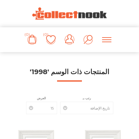
(0)
(0)
المنتجات ذات الوسم '1998'
رتب بـ
العرض