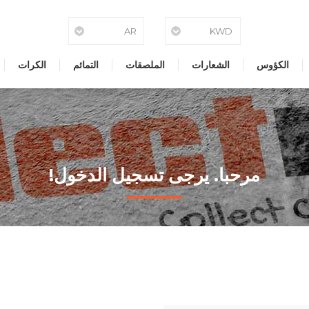
الكؤوس
الشعارات
الملصقات
التمائم
الكرات
مرحبا. يرجى تسجيل الدخول!